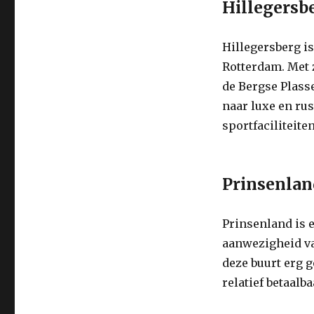
Hillegersb
Hillegersberg i
Rotterdam. Met z
de Bergse Plasse
naar luxe en rus
sportfaciliteiten
Prinsenlan
Prinsenland is 
aanwezigheid va
deze buurt erg 
relatief betaalb