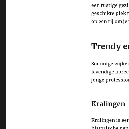
een rustige gez
geschikte plek t
op een rij om j
Trendy e
Sommige wijken 
levendige horeca
jonge profession
Kralingen
Kralingen is ee
historische pan