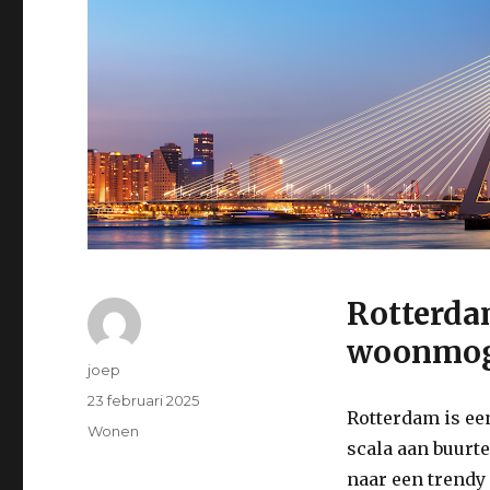
Rotterdam
woonmog
Auteur
joep
Geplaatst
23 februari 2025
Rotterdam is ee
op
Categorieën
Wonen
scala aan buurte
naar een trendy