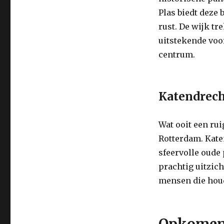
Plas biedt deze
rust. De wijk tr
uitstekende voo
centrum.
Katendrec
Wat ooit een rui
Rotterdam. Kat
sfeervolle oude 
prachtig uitzic
mensen die houd
Opkomend