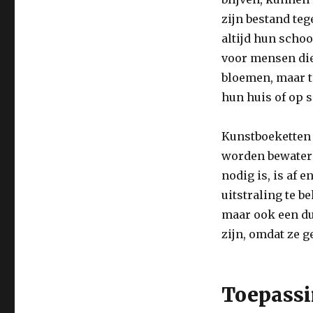
zijn bestand te
altijd hun scho
voor mensen die
bloemen, maar t
hun huis of op 
Kunstboeketten 
worden bewaterd
nodig is, is af 
uitstraling te b
maar ook een d
zijn, omdat ze g
Toepassi