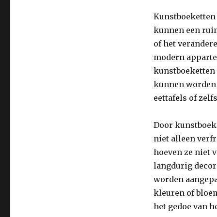
Kunstboeketten 
kunnen een ruim
of het verander
modern appartem
kunstboeketten 
kunnen worden g
eettafels of zel
Door kunstboeket
niet alleen ver
hoeven ze niet 
langdurig decor
worden aangepas
kleuren of bloe
het gedoe van h