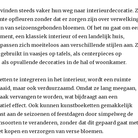
vinden steeds vaker hun weg naar interieurdecoratie. 
te opfleuren zonder dat er zorgen zijn over verwelkin
en van seizoensgebonden bloemen. Of het nu gaat om ee
ent, een klassiek interieur of een landelijk huis,
passen zich moeiteloos aan verschillende stijlen aan. 
ebruikt in vaasjes op tafels, als centerpieces op
fs als opvallende decoraties in de hal of woonkamer.
ten te integreren in het interieur, wordt een ruimte
fraaid, maar ook verduurzaamd. Omdat ze lang meegaan,
vaak vervangen te worden, wat bijdraagt aan een
atief effect. Ook kunnen kunstboeketten gemakkelijk
t aan de seizoenen of feestdagen door simpelweg de
msoorten te veranderen, zonder dat dit gepaard gaat me
et kopen en verzorgen van verse bloemen.