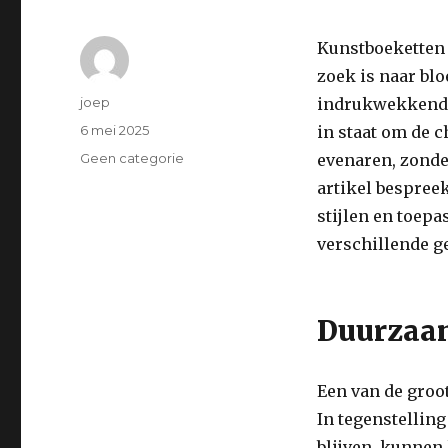
Kunstboeketten 
zoek is naar bl
Auteur
joep
indrukwekkende 
Geplaatst
6 mei 2025
in staat om de 
op
Categorieën
Geen categorie
evenaren, zonde
artikel bespree
stijlen en toep
verschillende g
Duurzaa
Een van de groo
In tegenstelling
blijven, kunnen 