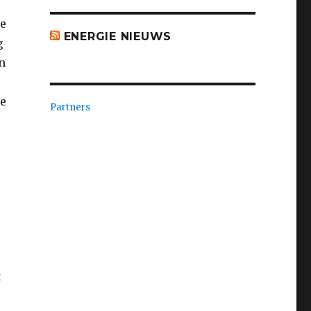
Ze
ENERGIE NIEUWS
g
n
Ze
Partners
t