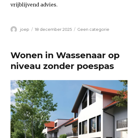
vrijblijvend advies.
Auteur
Geplaatst
Categorieën
joep
18 december 2025
Geen categorie
op
Wonen in Wassenaar op
niveau zonder poespas