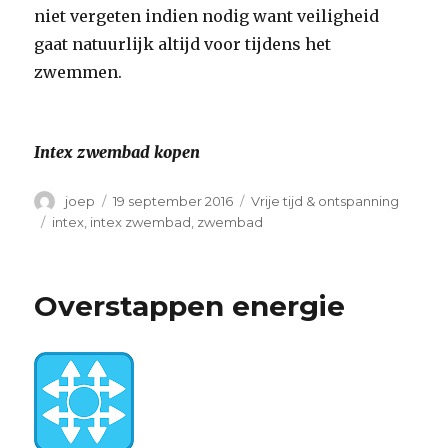
niet vergeten indien nodig want veiligheid
gaat natuurlijk altijd voor tijdens het
zwemmen.
Intex zwembad kopen
Auteur
Geplaatst
Categorieën
joep
19 september 2016
Vrije tijd & ontspanning
op
Tags
intex
,
intex zwembad
,
zwembad
Overstappen energie