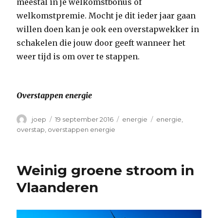
meestal in je welkomstbonus of
welkomstpremie. Mocht je dit ieder jaar gaan
willen doen kan je ook een overstapwekker in
schakelen die jouw door geeft wanneer het
weer tijd is om over te stappen.
Overstappen energie
Auteur
Geplaatst
Categorieën
Tags
joep
19 september 2016
energie
energie
,
op
overstap
,
overstappen energie
Weinig groene stroom in
Vlaanderen