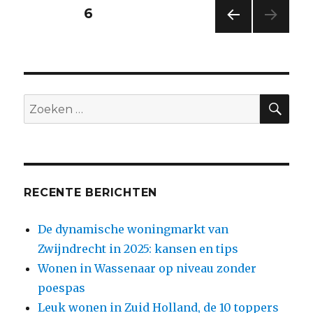
Berichten
PAGINA
6
VORI
paginering
GE
PAGI
NA
ZO
Zoeken
naar:
RECENTE BERICHTEN
De dynamische woningmarkt van
Zwijndrecht in 2025: kansen en tips
Wonen in Wassenaar op niveau zonder
poespas
Leuk wonen in Zuid Holland, de 10 toppers