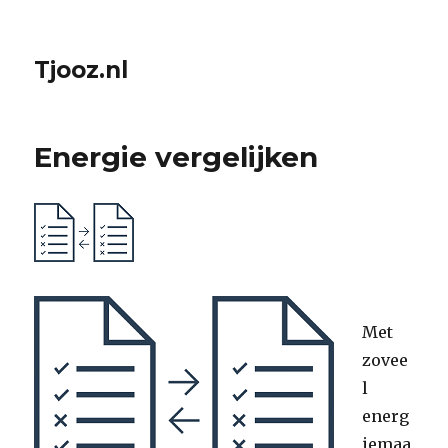
Tjooz.nl
Energie vergelijken
Met
zovee
l
energ
iemaa