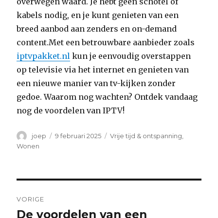
overwegen waard. Je hebt geen schotel of
kabels nodig, en je kunt genieten van een
breed aanbod aan zenders en on-demand
content.Met een betrouwbare aanbieder zoals
iptvpakket.nl
kun je eenvoudig overstappen
op televisie via het internet en genieten van
een nieuwe manier van tv-kijken zonder
gedoe. Waarom nog wachten? Ontdek vandaag
nog de voordelen van IPTV!
Auteur
Geplaatst
Categorieën
joep
9 februari 2025
Vrije tijd & ontspanning
,
op
Wonen
Bericht
VORIGE
navigatie
De voordelen van een
Vorig