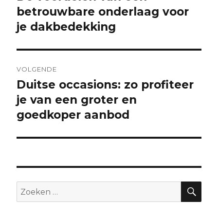
bericht:
betrouwbare onderlaag voor
je dakbedekking
VOLGENDE
Duitse occasions: zo profiteer
Volgend
bericht:
je van een groter en
goedkoper aanbod
ZO
Zoeken
naar: