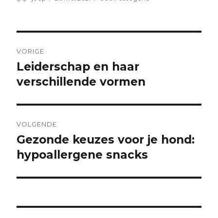
op
Bericht
VORIGE
navigatie
Leiderschap en haar
Vorig
bericht:
verschillende vormen
VOLGENDE
Gezonde keuzes voor je hond:
Volgend
bericht:
hypoallergene snacks